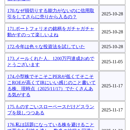
170.なぜ損切りする能力がないのに信用取
2025-10-28
引をしてさらに売りから入るの？
171.ポートフォリオの銘柄をガチャガチャ
2025-10-28
動かすのって楽しいよね
172.今年は色々な投資法を試していた
2025-10-28
173.メールくれた人、1200万円達成おめで
2025-11-05
とうございます
174.小型株でそこそこPERが低くてそこそ
こROEが高くてIRにいい感じのこと書いて
2025-11-17
る株、現時点（2025/11/17）でたくさんあ
る気がする
175.ものすごいスローペースだけどスラン
2025-11-17
プを脱しつつある
176.私は話題になっている株を避けること