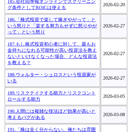
185.会社四季報オンラインでスクリーニン
2026-02-20
グ条件としてROICは使える
186.「株式投資で楽して稼ぎやがって」と
いう怒りと「楽する努力もせずに怒りやが
2026-02-27
って」という怒り
187.もし株式投資初心者に対して、最もお
金持ちになれる可能性が高い投資法を教え
2026-02-27
ないといけなくなった場合、どんな投資法
を教える？
188.ウォルター・シュロスという投資家が
2026-02-27
いる
189.リスクテイクする能力とリスクコント
2026-03-05
ロールする能力
190.人間には複雑な技法ほど効果が高いと
2026-03-08
考えるバグがある
191.「株は全く分からない。俺たちは雰囲