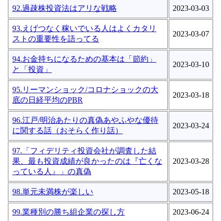
92.過疎株投資法はアリな戦略
2023-03-03
93.えげつなく稼いでいる人はよくカタリ
2023-03-07
ストの重要性を語ってる
94.お金持ちになるための基本は「節約」
2023-03-10
と「投資」
95.リーマンショック/コロナショックの大
2023-03-18
底の日経平均のPBR
96.江戸/明治あたりの真偽あやふやな優待
2023-03-24
に関する話（おそらく作り話）
97.「フィデリティ投資会社が調査した結
果、最も投資成績が良かったのは『亡くな
2023-03-28
っている人』」の真偽
98.単元未満株が楽しい
2023-05-18
99.業種別の勝ち組企業の探し方
2023-06-24