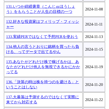
131.いつか紺綬褒章（こんじゅほうしょ
2024-11-08
う）をもらうことが人生の目標の一つ
132.好きな投資家はフィリップ・フィッシ
2024-11-11
ャー
133.実績PERではなくて予想PERを使おう
2024-11-13
134.他人の言うとおりに銘柄を買ったら負
2024-11-15
ける、ってデータで出てるやん
135.あなたがどれだけ株で稼げるかは、あ
なたがどれだけ他人を無視できるかにかか
2024-11-19
ってる
136.「決算の時は株を持つのを避ける」と
2024-11-20
いうことはしない
137.大暴落は予測するのではなくて実際に
2024-11-22
来てから対応する