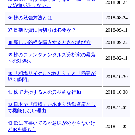
2018-08-24
は防御が足りない。
36.株の勉強方法とは
2018-08-24
37.長期投資に損切りは必要か？
2018-09-11
38.新しい銘柄を購入するときの選び方
2018-09-22
39.株のファンダメンタルズ分析家の暴落
2018-02-11
への対処法
40.「相場サイクルの終わり」と「稲妻が
2018-10-30
輝く瞬間」
41.株で大損する人の典型的な行動
2018-10-30
42.日本で『債権』があまり防御資産とし
2018-11-02
て機能しない理由
43.IRに何書いてるか意味が分からないけ
2018-11-05
どIRを読もう