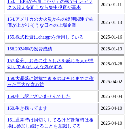
153.「EPSが右肩上がり」の株でインデッ
2025-01-11
クス超えを狙うなら集中投資が基本
154.アメリカの大火災からの復興関連で株
2025-01-13
価が上がりそうな日本の上場企業
155.株式投資にchatgptを活用している
2025-01-16
156.2024年の投資成績
2025-01-19
157.多分、お金に生々しさを感じる人が損
2025-03-26
切りできない人な気がする
158.大暴落に対抗できるのはそれまでに作
2025-04-02
った巨大な含み益
159.申し訳ございませんでした
2025-04-04
160.生き残ってます
2025-04-10
161.通常時は損切りしてるけど暴落時は相
2025-04-10
場に参加し続けることを意識してる