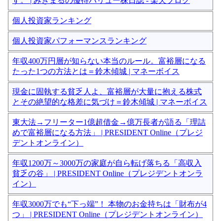
す。 | みきまるの優待バリュー株日誌 - 楽天ブログ
個人投資家ランキング
個人投資家パフォーマンスランキング
年収400万円層が知らない本当のルール。富裕層になる
たった1つの方法とは＝鈴木傾城 | マネーボイス
現金に固執する貧乏人よ、富裕層が大量に抱える株式
とその絶望的な格差に気づけ＝鈴木傾城 | マネーボイス
東大法→フリーター1億超借金→億万長者が語る「理詰
めで富裕層になる方法」 | PRESIDENT Online（プレジ
デントオンライン）
年収1200万～3000万の家庭が自ら転げ落ちる「高収入
貧乏の谷」 | PRESIDENT Online（プレジデントオンラ
イン）
年収3000万でも“下っ端”！ 本物のお金持ちは「財布が4
つ」 | PRESIDENT Online（プレジデントオンライン）