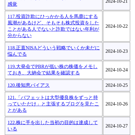
2024-10-21
感覚
117.投資詐欺にひっかかる人を馬鹿にする
風潮があるけど、そもそも株式投資をした
2024-10-22
ことがある人でないと詐欺ではない年利が
分からない
118.正直NISAどういう戦略でいくか未だに
2024-10-23
悩んでる
119.大発会でPBRが低い株の株価をメモし
2024-10-24
ておき、大納会で結果を確認する
120.後知恵バイアス
2024-10-25
121.「バフェットは大型優良株をずっと持
っていただけ」と主張するブログを見たこ
2024-10-26
とがある
122.株に手を出した当初の目的は達成して
2024-10-27
いる