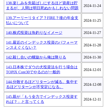
138.楽しみを先延ばしにするほど資産は貯
2024-11-24
まるが、人間は明日死ぬかもしれない問題
139.アーリーリタイア？FIRE？後の年金支
2024-11-25
払いについて
140.株式投資は魚釣りなイメージ
2024-11-27
141.最近のインデックス投資のパフォーマ
2024-11-28
ンスえぐくない？
142.殺し合いの螺旋から俺は降りる
2024-11-30
143.日本株でダウの犬投資法を行う場合は
2024-12-01
TOPIX Core30でやるのが一般的
144.分散するほどリターンが減る。集中す
2024-12-08
るほどリターンが不安定になる。
145.親が「もう全力でインデックス投資す
2024-12-11
れば？」と言ってくる