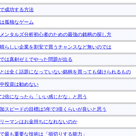
資で成功する方法
資は孤独なゲーム
ンダメンタルズ分析初心者のための最強の銘柄の探し方
や素晴らしい企業を割安で買うチャンスなど無いのでは
投資では真剣ゼミでやった問題が出る
投資とは全く話題になっていない銘柄を買っても儲けられるもの
集中投資は勧めない
かけて2倍になったら「いい感じだな」と思う
の増加スピードの目標は5年で3倍くらいが良いと思う
サラリーマンはお金持ちになれないのか
投資で最も重要な技術は「損切りする能力」