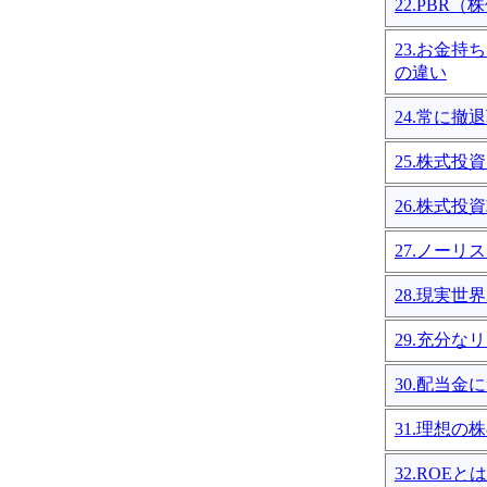
22.PBR
23.お金
の違い
24.常に撤
25.株式
26.株式投
27.ノー
28.現実
29.充分な
30.配当金
31.理想の
32.ROE