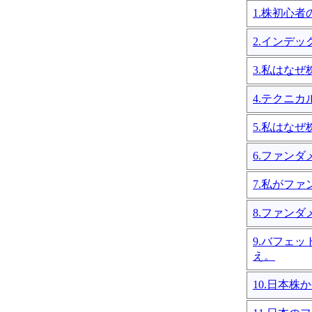
1.株初心
2.インデ
3.私はな
4.テクニ
5.私はな
6.ファン
7.私がフ
8.ファン
9.バフェ
え。
10.日本