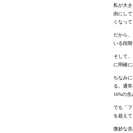
私が大き
由にして
くなって
だから、
いる段階
そして、
に明確に
ちなみに
る。通常
16%の
でも「フ
を超えて
微妙な含