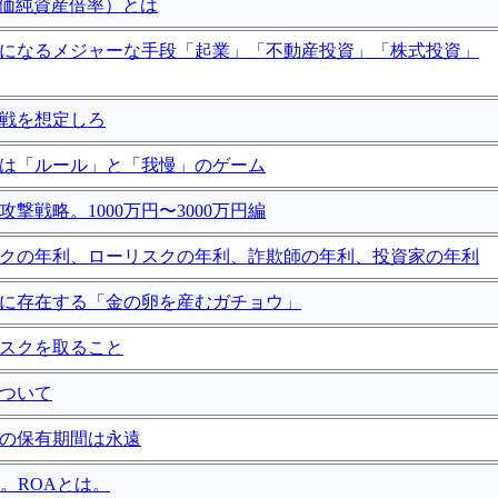
（株価純資産倍率）とは
持ちになるメジャーな手段「起業」「不動産投資」「株式投資」
退戦を想定しろ
投資は「ルール」と「我慢」のゲーム
資攻撃戦略。1000万円〜3000万円編
リスクの年利、ローリスクの年利、詐欺師の年利、投資家の年利
世界に存在する「金の卵を産むガチョウ」
リスクを取ること
について
株の保有期間は永遠
とは。ROAとは。