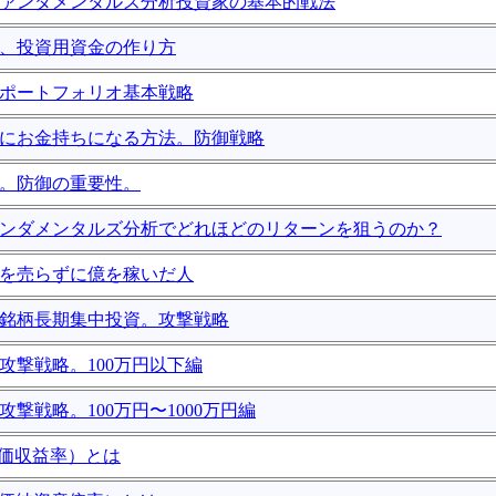
のファンダメンタルズ分析投資家の基本的戦法
投資、投資用資金の作り方
投資ポートフォリオ基本戦略
確実にお金持ちになる方法。防御戦略
資。防御の重要性。
ファンダメンタルズ分析でどれほどのリターンを狙うのか？
に株を売らずに億を稼いだ人
少数銘柄長期集中投資。攻撃戦略
資攻撃戦略。100万円以下編
資攻撃戦略。100万円〜1000万円編
（株価収益率）とは