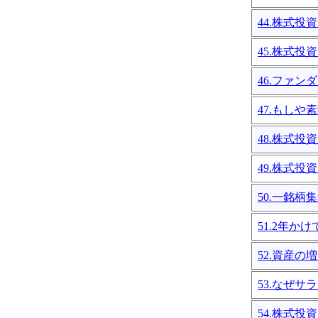
44.株式投
45.株式投
46.ファ
47.もし
48.株式
49.株式
50.一銘柄
51.2年
52.資産
53.なぜ
54.株式