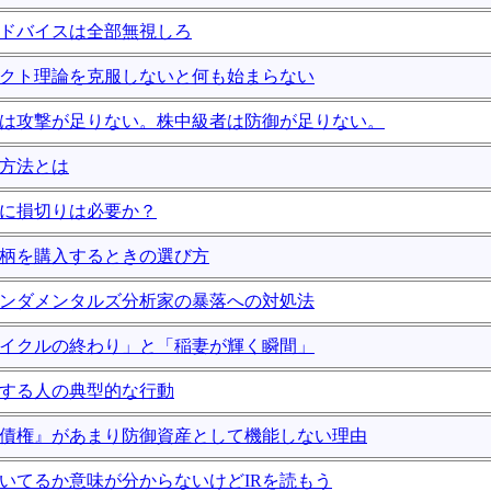
のアドバイスは全部無視しろ
スペクト理論を克服しないと何も始まらない
心者は攻撃が足りない。株中級者は防御が足りない。
強方法とは
投資に損切りは必要か？
い銘柄を購入するときの選び方
ファンダメンタルズ分析家の暴落への対処法
場サイクルの終わり」と「稲妻が輝く瞬間」
大損する人の典型的な行動
で『債権』があまり防御資産として機能しない理由
何書いてるか意味が分からないけどIRを読もう