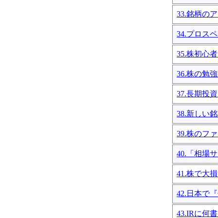
33.銘柄
34.プロ
35.株初
36.株の勉
37.長期
38.新し
39.株の
40.「相
41.株で
42.日本
43.IRに