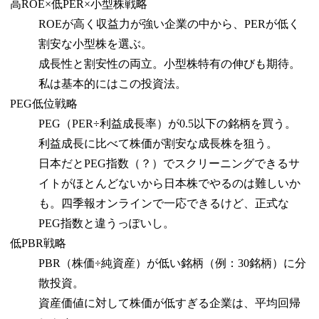
高ROE×低PER×小型株戦略
ROEが高く収益力が強い企業の中から、PERが低く
割安な小型株を選ぶ。
成長性と割安性の両立。小型株特有の伸びも期待。
私は基本的にはこの投資法。
PEG低位戦略
PEG（PER÷利益成長率）が0.5以下の銘柄を買う。
利益成長に比べて株価が割安な成長株を狙う。
日本だとPEG指数（？）でスクリーニングできるサ
イトがほとんどないから日本株でやるのは難しいか
も。四季報オンラインで一応できるけど、正式な
PEG指数と違うっぽいし。
低PBR戦略
PBR（株価÷純資産）が低い銘柄（例：30銘柄）に分
散投資。
資産価値に対して株価が低すぎる企業は、平均回帰