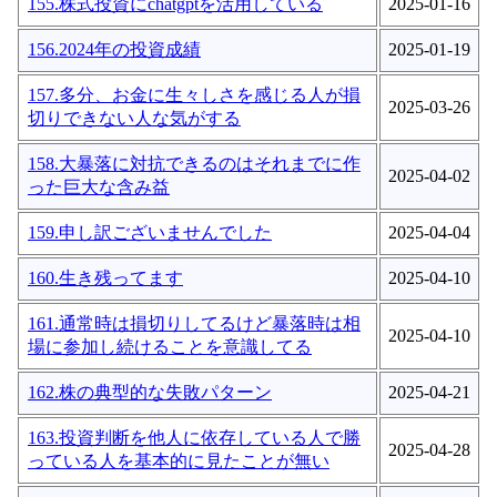
155.株式投資にchatgptを活用している
2025-01-16
156.2024年の投資成績
2025-01-19
157.多分、お金に生々しさを感じる人が損
2025-03-26
切りできない人な気がする
158.大暴落に対抗できるのはそれまでに作
2025-04-02
った巨大な含み益
159.申し訳ございませんでした
2025-04-04
160.生き残ってます
2025-04-10
161.通常時は損切りしてるけど暴落時は相
2025-04-10
場に参加し続けることを意識してる
162.株の典型的な失敗パターン
2025-04-21
163.投資判断を他人に依存している人で勝
2025-04-28
っている人を基本的に見たことが無い