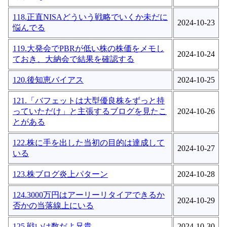
118.正直NISAどういう戦略でいくか未だに
2024-10-23
悩んでる
119.大発会でPBRが低い株の株価をメモし
2024-10-24
ておき、大納会で結果を確認する
120.後知恵バイアス
2024-10-25
121.「バフェットは大型優良株をずっと持
っていただけ」と主張するブログを見たこ
2024-10-26
とがある
122.株に手を出した当初の目的は達成して
2024-10-27
いる
123.株ブログ炎上パターン
2024-10-28
124.3000万円はアーリーリタイアできるか
2024-10-29
否かの当落線上にいる
125.戦いは数だよ兄貴
2024-10-30