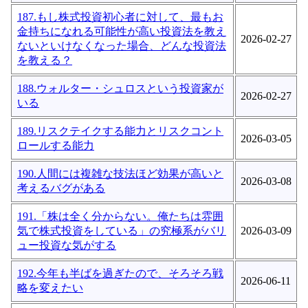
187.もし株式投資初心者に対して、最もお
金持ちになれる可能性が高い投資法を教え
2026-02-27
ないといけなくなった場合、どんな投資法
を教える？
188.ウォルター・シュロスという投資家が
2026-02-27
いる
189.リスクテイクする能力とリスクコント
2026-03-05
ロールする能力
190.人間には複雑な技法ほど効果が高いと
2026-03-08
考えるバグがある
191.「株は全く分からない。俺たちは雰囲
気で株式投資をしている」の究極系がバリ
2026-03-09
ュー投資な気がする
192.今年も半ばを過ぎたので、そろそろ戦
2026-06-11
略を変えたい