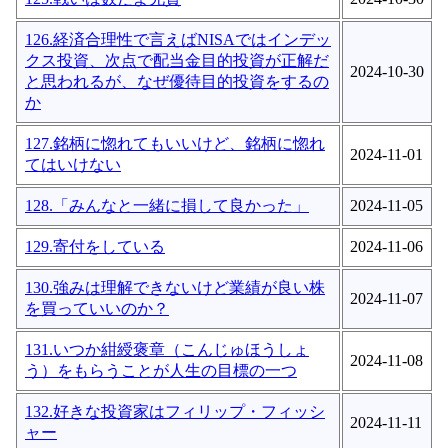
126.経済合理性で言えばNISAではインデッ
クス投資、次点で配当金目的投資が正解だ
2024-10-30
と思われるが、なぜ優待目的投資をするの
か
127.銘柄に惚れてもいいけど、銘柄に惚れ
2024-11-01
てはいけない
128.「みんなと一緒に損して良かった」
2024-11-05
129.寄付をしている
2024-11-06
130.強みは理解できないけど業績が良い株
2024-11-07
を買っていいのか？
131.いつか紺綬褒章（こんじゅほうしょ
2024-11-08
う）をもらうことが人生の目標の一つ
132.好きな投資家はフィリップ・フィッシ
2024-11-11
ャー