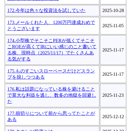
172.今年は色々な投資法を試していた
2025-10-28
173.メールくれた人、1200万円達成おめで
2025-11-05
とうございます
174.小型株でそこそこPERが低くてそこそ
こROEが高くてIRにいい感じのこと書いて
2025-11-17
る株、現時点（2025/11/17）でたくさんあ
る気がする
175.ものすごいスローペースだけどスラン
2025-11-17
プを脱しつつある
176.私は話題になっている株を避けること
で莫大な利益を逃し、数多の地獄を回避し
2025-11-23
た
177.損切りについて前から思ってたことが
2025-12-12
ある