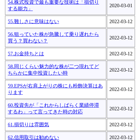
54.株式投資で最も重要な技術は「損切り
2020-03-01
する能力」
55.難しさに意味はない
2022-03-12
56.狙っていた株が急騰して乗り遅れたら
2022-03-12
買う？買わない？
57.お金持ちとは
2022-03-12
58.同じくらい魅力的な株が二つ現れてど
2022-03-12
ちらかに集中投資したい時
59.EPSが右肩上がりの株にも粉飾決算はあ
2022-03-12
ります
60.投資先が「これからしばらく業績停滞
2022-03-12
するわ」って言ってきた時の対応
61.損切りは雰囲気
2022-03-12
62.信用取引は勧めない
2022-03-12