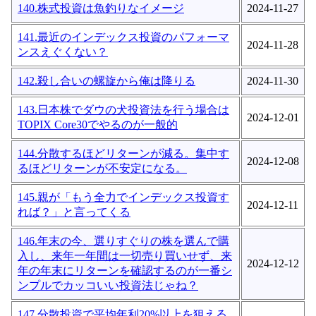
140.株式投資は魚釣りなイメージ
2024-11-27
141.最近のインデックス投資のパフォーマ
2024-11-28
ンスえぐくない？
142.殺し合いの螺旋から俺は降りる
2024-11-30
143.日本株でダウの犬投資法を行う場合は
2024-12-01
TOPIX Core30でやるのが一般的
144.分散するほどリターンが減る。集中す
2024-12-08
るほどリターンが不安定になる。
145.親が「もう全力でインデックス投資す
2024-12-11
れば？」と言ってくる
146.年末の今、選りすぐりの株を選んで購
入し、来年一年間は一切売り買いせず、来
2024-12-12
年の年末にリターンを確認するのが一番シ
ンプルでカッコいい投資法じゃね？
147.分散投資で平均年利20%以上を狙える