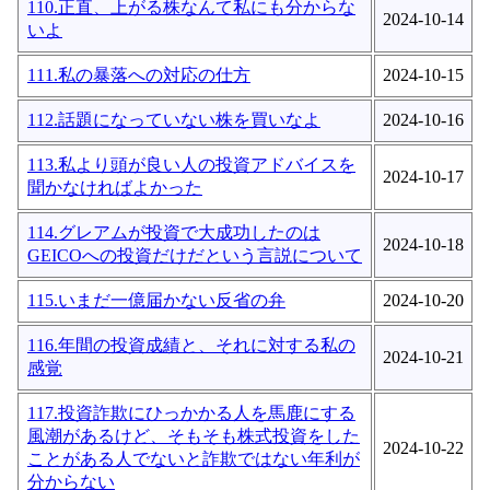
110.正直、上がる株なんて私にも分からな
2024-10-14
いよ
111.私の暴落への対応の仕方
2024-10-15
112.話題になっていない株を買いなよ
2024-10-16
113.私より頭が良い人の投資アドバイスを
2024-10-17
聞かなければよかった
114.グレアムが投資で大成功したのは
2024-10-18
GEICOへの投資だけだという言説について
115.いまだ一億届かない反省の弁
2024-10-20
116.年間の投資成績と、それに対する私の
2024-10-21
感覚
117.投資詐欺にひっかかる人を馬鹿にする
風潮があるけど、そもそも株式投資をした
2024-10-22
ことがある人でないと詐欺ではない年利が
分からない