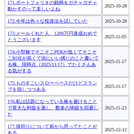
171.ポートフォリオの銘柄をガチャガチャ
2025-10-28
動かすのって楽しいよね
172.今年は色々な投資法を試していた
2025-10-28
173.メールくれた人、1200万円達成おめで
2025-11-05
とうございます
174.小型株でそこそこPERが低くてそこそ
こROEが高くてIRにいい感じのこと書いて
2025-11-17
る株、現時点（2025/11/17）でたくさんあ
る気がする
175.ものすごいスローペースだけどスラン
2025-11-17
プを脱しつつある
176.私は話題になっている株を避けること
で莫大な利益を逃し、数多の地獄を回避し
2025-11-23
た
177.損切りについて前から思ってたことが
2025-12-12
ある