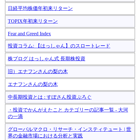
日経平均株価年初来リターン
TOPIX年初来リターン
Fear and Greed Index
投資コラム: 【はっしゃん】のスロートレード
株ブログ はっしゃん式 長期株投資
旧）エナフンさんの梨の木
エナフンさんの梨の木
中長期投資とは : すぽさん投資ぶろぐ
・投資でかんがえたこと カテゴリーの記事一覧 - 大河
の一滴
グローバルマクロ・リサーチ・インスティテュート | 世
界の金融市場における分析と実践