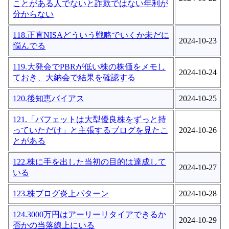
ことがある人でないと詐欺ではない年利が
分からない
118.正直NISAどういう戦略でいくか未だに
2024-10-23
悩んでる
119.大発会でPBRが低い株の株価をメモし
2024-10-24
ておき、大納会で結果を確認する
120.後知恵バイアス
2024-10-25
121.「バフェットは大型優良株をずっと持
っていただけ」と主張するブログを見たこ
2024-10-26
とがある
122.株に手を出した当初の目的は達成して
2024-10-27
いる
123.株ブログ炎上パターン
2024-10-28
124.3000万円はアーリーリタイアできるか
2024-10-29
否かの当落線上にいる