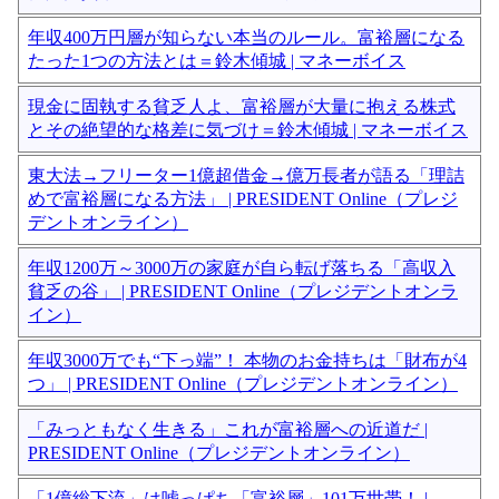
年収400万円層が知らない本当のルール。富裕層になる
たった1つの方法とは＝鈴木傾城 | マネーボイス
現金に固執する貧乏人よ、富裕層が大量に抱える株式
とその絶望的な格差に気づけ＝鈴木傾城 | マネーボイス
東大法→フリーター1億超借金→億万長者が語る「理詰
めで富裕層になる方法」 | PRESIDENT Online（プレジ
デントオンライン）
年収1200万～3000万の家庭が自ら転げ落ちる「高収入
貧乏の谷」 | PRESIDENT Online（プレジデントオンラ
イン）
年収3000万でも“下っ端”！ 本物のお金持ちは「財布が4
つ」 | PRESIDENT Online（プレジデントオンライン）
「みっともなく生きる」これが富裕層への近道だ |
PRESIDENT Online（プレジデントオンライン）
「1億総下流」は嘘っぱち「富裕層」101万世帯！ |