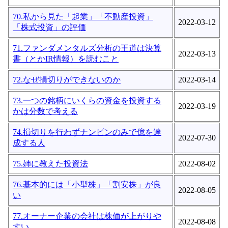
70.私から見た「起業」「不動産投資」
2022-03-12
「株式投資」の評価
71.ファンダメンタルズ分析の王道は決算
2022-03-13
書（とかIR情報）を読むこと
72.なぜ損切りができないのか
2022-03-14
73.一つの銘柄にいくらの資金を投資する
2022-03-19
かは分数で考える
74.損切りを行わずナンピンのみで億を達
2022-07-30
成する人
75.姉に教えた投資法
2022-08-02
76.基本的には「小型株」「割安株」が良
2022-08-05
い
77.オーナー企業の会社は株価が上がりや
2022-08-08
すい