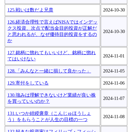
125.戦いは数だよ兄貴
2024-10-30
126.経済合理性で言えばNISAではインデッ
クス投資、次点で配当金目的投資が正解だ
2024-10-30
と思われるが、なぜ優待目的投資をするの
か
127.銘柄に惚れてもいいけど、銘柄に惚れ
2024-11-01
てはいけない
128.「みんなと一緒に損して良かった」
2024-11-05
129.寄付をしている
2024-11-06
130.強みは理解できないけど業績が良い株
2024-11-07
を買っていいのか？
131.いつか紺綬褒章（こんじゅほうしょ
2024-11-08
う）をもらうことが人生の目標の一つ
132.好きな投資家はフィリップ・フィッシ