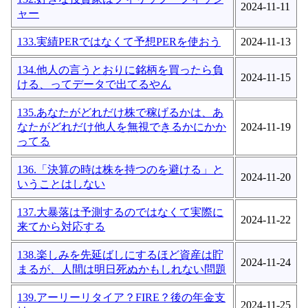
2024-11-11
ャー
133.実績PERではなくて予想PERを使おう
2024-11-13
134.他人の言うとおりに銘柄を買ったら負
2024-11-15
ける、ってデータで出てるやん
135.あなたがどれだけ株で稼げるかは、あ
なたがどれだけ他人を無視できるかにかか
2024-11-19
ってる
136.「決算の時は株を持つのを避ける」と
2024-11-20
いうことはしない
137.大暴落は予測するのではなくて実際に
2024-11-22
来てから対応する
138.楽しみを先延ばしにするほど資産は貯
2024-11-24
まるが、人間は明日死ぬかもしれない問題
139.アーリーリタイア？FIRE？後の年金支
2024-11-25