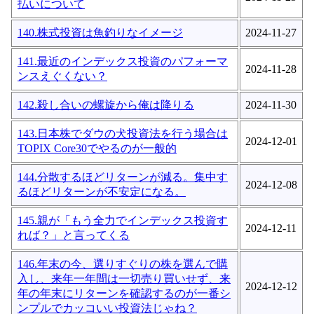
払いについて
140.株式投資は魚釣りなイメージ
2024-11-27
141.最近のインデックス投資のパフォーマ
2024-11-28
ンスえぐくない？
142.殺し合いの螺旋から俺は降りる
2024-11-30
143.日本株でダウの犬投資法を行う場合は
2024-12-01
TOPIX Core30でやるのが一般的
144.分散するほどリターンが減る。集中す
2024-12-08
るほどリターンが不安定になる。
145.親が「もう全力でインデックス投資す
2024-12-11
れば？」と言ってくる
146.年末の今、選りすぐりの株を選んで購
入し、来年一年間は一切売り買いせず、来
2024-12-12
年の年末にリターンを確認するのが一番シ
ンプルでカッコいい投資法じゃね？