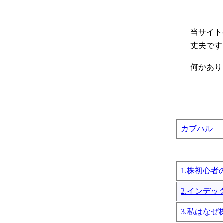
当サイト
丈夫です
何かありま
カブハル
1.株初心
2.インデ
3.私はな