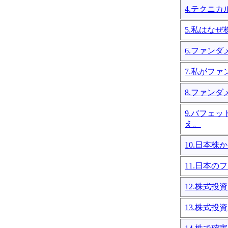
4.テクニ
5.私はな
6.ファン
7.私がフ
8.ファン
9.バフェ
え。
10.日本
11.日本
12.株式
13.株式