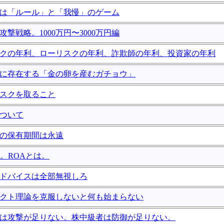
投資は「ルール」と「我慢」のゲーム
資攻撃戦略。1000万円〜3000万円編
リスクの年利、ローリスクの年利、詐欺師の年利、投資家の年利
世界に存在する「金の卵を産むガチョウ」
リスクを取ること
について
株の保有期間は永遠
とは。ROAとは。
のアドバイスは全部無視しろ
スペクト理論を克服しないと何も始まらない
心者は攻撃が足りない。株中級者は防御が足りない。