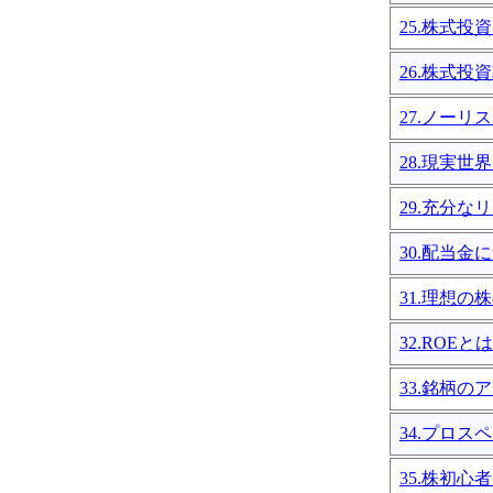
25.株式
26.株式投
27.ノー
28.現実
29.充分な
30.配当金
31.理想の
32.ROE
33.銘柄
34.プロ
35.株初