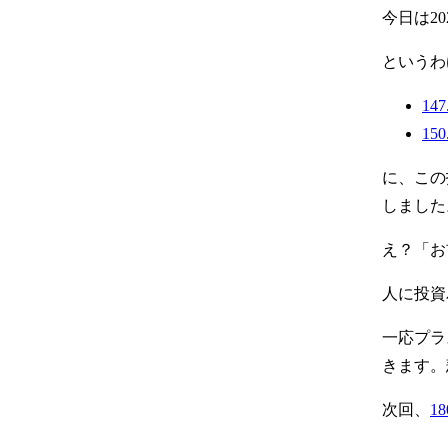
今日は2
というわ
1
15
に、この
しました
え？「お
人に投資
一応プラ
きます。
次回、
1