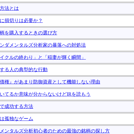
強方法とは
投資に損切りは必要か？
い銘柄を購入するときの選び方
ファンダメンタルズ分析家の暴落への対処法
場サイクルの終わり」と「稲妻が輝く瞬間」
大損する人の典型的な行動
で『債権』があまり防御資産として機能しない理由
何書いてるか意味が分からないけどIRを読もう
資で成功する方法
資は孤独なゲーム
ンダメンタルズ分析初心者のための最強の銘柄の探し方