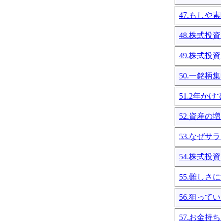
47.もし
48.株式
49.株式
50.一銘柄
51.2年
52.資産
53.なぜ
54.株式
55.難しさ
56.狙っ
57.お金持