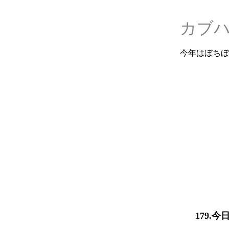
カブ
今年はぼちぼ
179.