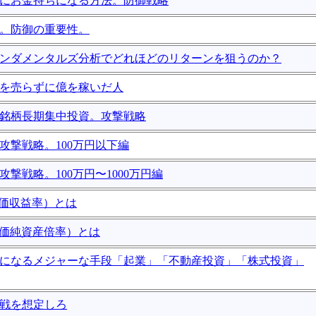
確実にお金持ちになる方法。防御戦略
資。防御の重要性。
ファンダメンタルズ分析でどれほどのリターンを狙うのか？
に株を売らずに億を稼いだ人
少数銘柄長期集中投資。攻撃戦略
資攻撃戦略。100万円以下編
資攻撃戦略。100万円〜1000万円編
（株価収益率）とは
（株価純資産倍率）とは
持ちになるメジャーな手段「起業」「不動産投資」「株式投資」
退戦を想定しろ