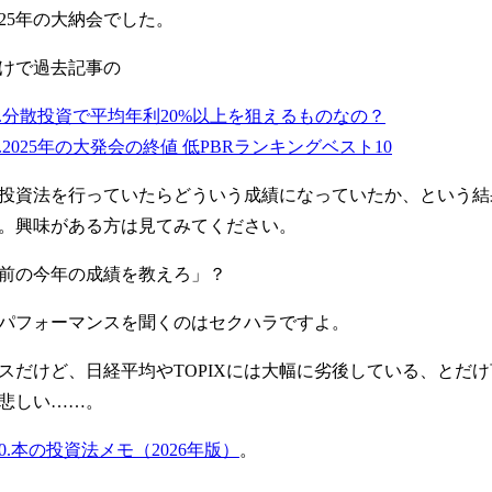
025年の大納会でした。
けで過去記事の
47.分散投資で平均年利20%以上を狙えるものなの？
0.2025年の大発会の終値 低PBRランキングベスト10
投資法を行っていたらどういう成績になっていたか、という結
。興味がある方は見てみてください。
前の今年の成績を教えろ」？
パフォーマンスを聞くのはセクハラですよ。
スだけど、日経平均やTOPIXには大幅に劣後している、とだ
悲しい……。
80.本の投資法メモ（2026年版）
。