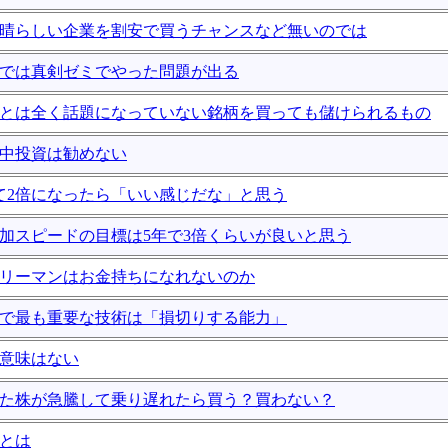
や素晴らしい企業を割安で買うチャンスなど無いのでは
投資では真剣ゼミでやった問題が出る
投資とは全く話題になっていない銘柄を買っても儲けられるもの
集中投資は勧めない
かけて2倍になったら「いい感じだな」と思う
の増加スピードの目標は5年で3倍くらいが良いと思う
サラリーマンはお金持ちになれないのか
投資で最も重要な技術は「損切りする能力」
に意味はない
ていた株が急騰して乗り遅れたら買う？買わない？
ちとは