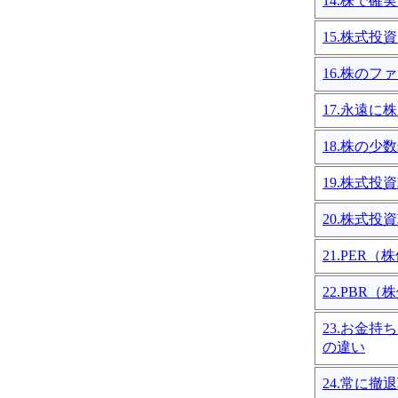
14.株で
15.株式投
16.株の
17.永遠
18.株の
19.株式投
20.株式投
21.PER
22.PBR
23.お金
の違い
24.常に撤