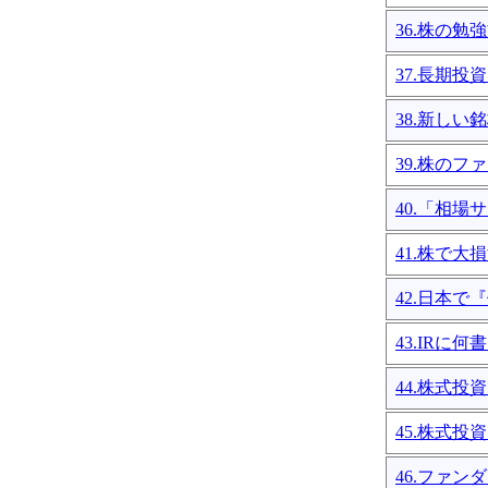
36.株の勉
37.長期
38.新し
39.株の
40.「相
41.株で
42.日本
43.IRに
44.株式投
45.株式投
46.ファ