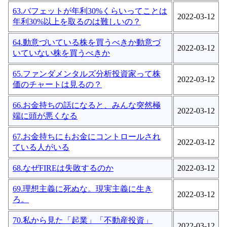
63.バフェットが年利30%くらいってことは
2022-03-12
年利30%以上を取るのは難しいの？
64.動意づいている株を買うべきか動意づ
2022-03-12
いていない株を買うべきか
65.ファンダメンタルズ分析投資家って株
2022-03-12
価のチャートは見るの？
66.お金持ちの話になると、みんな突然極
2022-03-12
端に頭が悪くなる
67.お金持ちにもお金にコントロールされ
2022-03-12
ている人がいる
68.なぜFIREは失敗するのか
2022-03-12
69.理想主義に死ぬな。現実主義に生き
2022-03-12
ろ。
70.私から見た「起業」「不動産投資」
2022-03-12