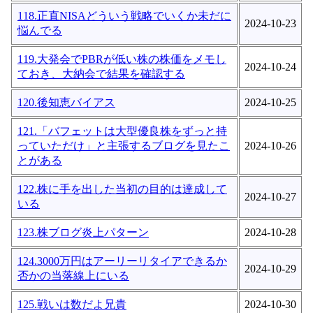
118.正直NISAどういう戦略でいくか未だに
2024-10-23
悩んでる
119.大発会でPBRが低い株の株価をメモし
2024-10-24
ておき、大納会で結果を確認する
120.後知恵バイアス
2024-10-25
121.「バフェットは大型優良株をずっと持
っていただけ」と主張するブログを見たこ
2024-10-26
とがある
122.株に手を出した当初の目的は達成して
2024-10-27
いる
123.株ブログ炎上パターン
2024-10-28
124.3000万円はアーリーリタイアできるか
2024-10-29
否かの当落線上にいる
125.戦いは数だよ兄貴
2024-10-30