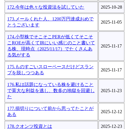
172.今年は色々な投資法を試していた
2025-10-28
173.メールくれた人、1200万円達成おめで
2025-11-05
とうございます
174.小型株でそこそこPERが低くてそこそ
こROEが高くてIRにいい感じのこと書いて
2025-11-17
る株、現時点（2025/11/17）でたくさんあ
る気がする
175.ものすごいスローペースだけどスラン
2025-11-17
プを脱しつつある
176.私は話題になっている株を避けること
で莫大な利益を逃し、数多の地獄を回避し
2025-11-23
た
177.損切りについて前から思ってたことが
2025-12-12
ある
178.クオンツ投資とは
2025-12-23