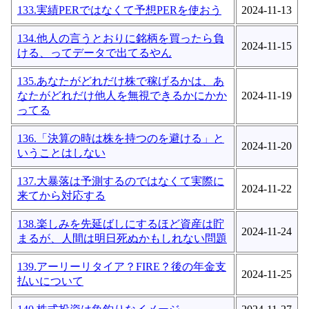
133.実績PERではなくて予想PERを使おう
2024-11-13
134.他人の言うとおりに銘柄を買ったら負
2024-11-15
ける、ってデータで出てるやん
135.あなたがどれだけ株で稼げるかは、あ
なたがどれだけ他人を無視できるかにかか
2024-11-19
ってる
136.「決算の時は株を持つのを避ける」と
2024-11-20
いうことはしない
137.大暴落は予測するのではなくて実際に
2024-11-22
来てから対応する
138.楽しみを先延ばしにするほど資産は貯
2024-11-24
まるが、人間は明日死ぬかもしれない問題
139.アーリーリタイア？FIRE？後の年金支
2024-11-25
払いについて