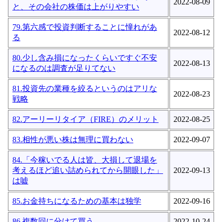
2022-08-09
と、その会社の株価は上がりやすい
79.第六感で投資判断することに憧れがあ
2022-08-12
る
80.少し含み損になったくらいですぐ不安
2022-08-13
になるのは調査が足りてない
81.投資先の業種を絞るというのはアリな
2022-08-23
戦略
82.アーリーリタイア（FIRE）のメリット
2022-08-25
83.相性が悪い株は無理に買わない
2022-09-07
84.「今稼いでる人は皆、大損して退場を
考えるほど追い詰められてから開眼した」
2022-09-13
は嘘
85.お金持ちになるための基本は独学
2022-09-16
86.複数回に分けて買う
2022-10-24