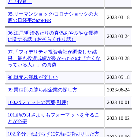
と「投資」
95.リーマンショック/コロナショックの大
2023-03-18
底の日経平均のPBR
96.江戸/明治あたりの真偽あやふやな優待
2023-03-24
に関する話（おそらく作り話）
97.「フィデリティ投資会社が調査した結
果、最も投資成績が良かったのは『亡くな
2023-03-28
っている人』」の真偽
98.単元未満株が楽しい
2023-05-18
99.業種別の勝ち組企業の探し方
2023-06-24
100.バフェットの言葉(引用)
2023-10-01
101.頭の良さよりもフォーマットを守るこ
2023-10-02
とが必要
102.多分、ねばらずに気軽に損切りした方