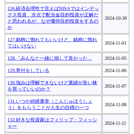
126.経済合理性で言えばNISAではインデッ
クス投資、次点で配当金目的投資が正解だ
2024-10-30
と思われるが、なぜ優待目的投資をするの
か
127.銘柄に惚れてもいいけど、銘柄に惚れ
2024-11-01
てはいけない
128.「みんなと一緒に損して良かった」
2024-11-05
129.寄付をしている
2024-11-06
130.強みは理解できないけど業績が良い株
2024-11-07
を買っていいのか？
131.いつか紺綬褒章（こんじゅほうしょ
2024-11-08
う）をもらうことが人生の目標の一つ
132.好きな投資家はフィリップ・フィッシ
2024-11-11
ャー