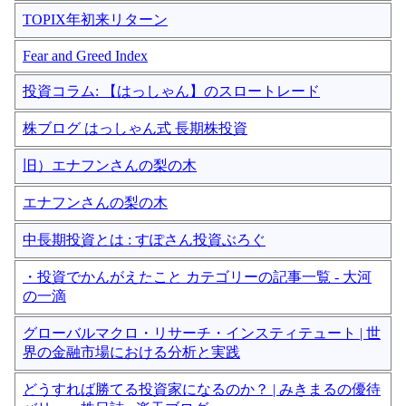
TOPIX年初来リターン
Fear and Greed Index
投資コラム: 【はっしゃん】のスロートレード
株ブログ はっしゃん式 長期株投資
旧）エナフンさんの梨の木
エナフンさんの梨の木
中長期投資とは : すぽさん投資ぶろぐ
・投資でかんがえたこと カテゴリーの記事一覧 - 大河
の一滴
グローバルマクロ・リサーチ・インスティテュート | 世
界の金融市場における分析と実践
どうすれば勝てる投資家になるのか？ | みきまるの優待