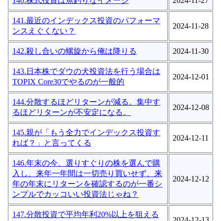
140.株式投資は魚釣りなイメージ
2024-11-27
141.最近のインデックス投資のパフォーマ
2024-11-28
ンスえぐくない？
142.殺し合いの螺旋から俺は降りる
2024-11-30
143.日本株でダウの犬投資法を行う場合は
2024-12-01
TOPIX Core30でやるのが一般的
144.分散するほどリターンが減る。集中す
2024-12-08
るほどリターンが不安定になる。
145.親が「もう全力でインデックス投資す
2024-12-11
れば？」と言ってくる
146.年末の今、選りすぐりの株を選んで購
入し、来年一年間は一切売り買いせず、来
2024-12-12
年の年末にリターンを確認するのが一番シ
ンプルでカッコいい投資法じゃね？
147.分散投資で平均年利20%以上を狙える
2024-12-13