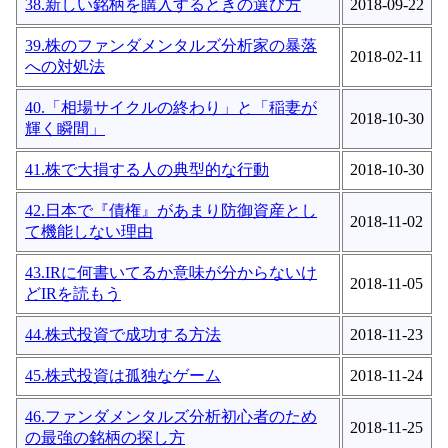
38.新しい銘柄を購入するときの選び方
2018-09-22
39.株のファンダメンタルズ分析家の暴落
2018-02-11
への対処法
40.「相場サイクルの終わり」と「稲妻が
2018-10-30
輝く瞬間」
41.株で大損する人の典型的な行動
2018-10-30
42.日本で『債権』があまり防御資産とし
2018-11-02
て機能しない理由
43.IRに何書いてるか意味が分からないけ
2018-11-05
どIRを読もう
44.株式投資で成功する方法
2018-11-23
45.株式投資は孤独なゲーム
2018-11-24
46.ファンダメンタルズ分析初心者のため
2018-11-25
の最強の銘柄の探し方