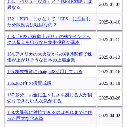
151.「バリュー投資」と「低PBR戦略」は
2025-01-07
異なる
152.「PBR」じゃなくて「EPS」に注目し
2025-01-10
た分散投資は駄目なの？
153.「EPSが右肩上がり」の株でインデッ
2025-01-11
クス超えを狙うなら集中投資が基本
154.アメリカの大火災からの復興関連で株
2025-01-13
価が上がりそうな日本の上場企業
155.株式投資にchatgptを活用している
2025-01-16
156.2024年の投資成績
2025-01-19
157.多分、お金に生々しさを感じる人が損
2025-03-26
切りできない人な気がする
158.大暴落に対抗できるのはそれまでに作
2025-04-02
った巨大な含み益