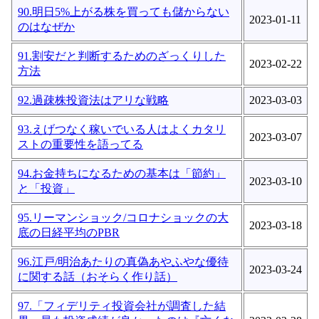
90.明日5%上がる株を買っても儲からない
2023-01-11
のはなぜか
91.割安だと判断するためのざっくりした
2023-02-22
方法
92.過疎株投資法はアリな戦略
2023-03-03
93.えげつなく稼いでいる人はよくカタリ
2023-03-07
ストの重要性を語ってる
94.お金持ちになるための基本は「節約」
2023-03-10
と「投資」
95.リーマンショック/コロナショックの大
2023-03-18
底の日経平均のPBR
96.江戸/明治あたりの真偽あやふやな優待
2023-03-24
に関する話（おそらく作り話）
97.「フィデリティ投資会社が調査した結