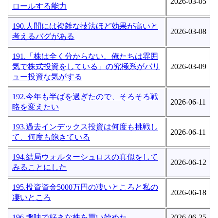
2026-03-05
ロールする能力
190.人間には複雑な技法ほど効果が高いと
2026-03-08
考えるバグがある
191.「株は全く分からない。俺たちは雰囲
気で株式投資をしている」の究極系がバリ
2026-03-09
ュー投資な気がする
192.今年も半ばを過ぎたので、そろそろ戦
2026-06-11
略を変えたい
193.過去インデックス投資は何度も挑戦し
2026-06-11
て、何度も飽きている
194.結局ウォルターシュロスの真似をして
2026-06-12
みることにした
195.投資資金5000万円の凄いところと私の
2026-06-18
凄いところ
196.趣味で好きな株を買い始めた
2026-06-25