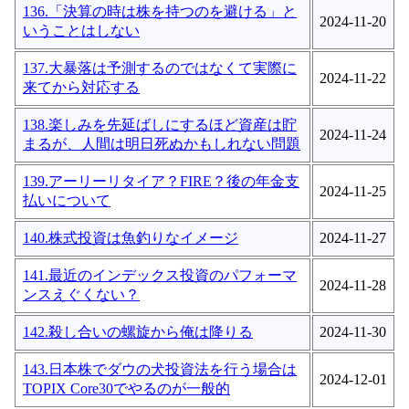
136.「決算の時は株を持つのを避ける」と
2024-11-20
いうことはしない
137.大暴落は予測するのではなくて実際に
2024-11-22
来てから対応する
138.楽しみを先延ばしにするほど資産は貯
2024-11-24
まるが、人間は明日死ぬかもしれない問題
139.アーリーリタイア？FIRE？後の年金支
2024-11-25
払いについて
140.株式投資は魚釣りなイメージ
2024-11-27
141.最近のインデックス投資のパフォーマ
2024-11-28
ンスえぐくない？
142.殺し合いの螺旋から俺は降りる
2024-11-30
143.日本株でダウの犬投資法を行う場合は
2024-12-01
TOPIX Core30でやるのが一般的