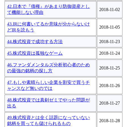
42.日本で『債権』があまり防御資産とし
2018-11-02
て機能しない理由
43.IRに何書いてるか意味が分からないけ
2018-11-05
どIRを読もう
44.株式投資で成功する方法
2018-11-23
45.株式投資は孤独なゲーム
2018-11-24
46.ファンダメンタルズ分析初心者のため
2018-11-25
の最強の銘柄の探し方
47.もしや素晴らしい企業を割安で買うチ
2018-11-26
ャンスなど無いのでは
48.株式投資では真剣ゼミでやった問題が
2018-11-27
出る
49.株式投資とは全く話題になっていない
2018-11-28
銘柄を買っても儲けられるもの