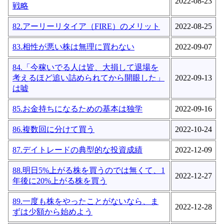
2022-08-23
戦略
82.アーリーリタイア（FIRE）のメリット
2022-08-25
83.相性が悪い株は無理に買わない
2022-09-07
84.「今稼いでる人は皆、大損して退場を
考えるほど追い詰められてから開眼した」
2022-09-13
は嘘
85.お金持ちになるための基本は独学
2022-09-16
86.複数回に分けて買う
2022-10-24
87.デイトレードの典型的な投資成績
2022-12-09
88.明日5%上がる株を買うのでは無くて、1
2022-12-27
年後に20%上がる株を買う
89.一度も株をやったことがないなら、ま
2022-12-28
ずは少額から始めよう