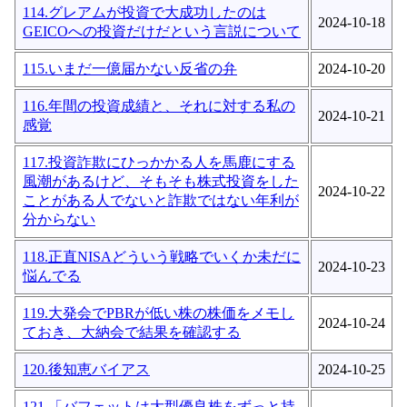
114.グレアムが投資で大成功したのは
2024-10-18
GEICOへの投資だけだという言説について
115.いまだ一億届かない反省の弁
2024-10-20
116.年間の投資成績と、それに対する私の
2024-10-21
感覚
117.投資詐欺にひっかかる人を馬鹿にする
風潮があるけど、そもそも株式投資をした
2024-10-22
ことがある人でないと詐欺ではない年利が
分からない
118.正直NISAどういう戦略でいくか未だに
2024-10-23
悩んでる
119.大発会でPBRが低い株の株価をメモし
2024-10-24
ておき、大納会で結果を確認する
120.後知恵バイアス
2024-10-25
121.「バフェットは大型優良株をずっと持