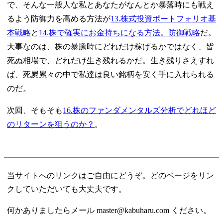
で、そんな一般人な私とあなたがなんとか暴落時にも戦え
るよう防御力を高める方法が
13.株式投資ポートフォリオ基
本戦略
と
14.株で確実にお金持ちになる方法。防御戦略
だ。
大事なのは、株の暴騰時にどれだけ稼げるかではなく、皆
死ぬ相場で、どれだけ生き残れるかだ。生き残りさえすれ
ば、死屍累々の中で私達は良い銘柄を安く手に入れられる
のだ。
次回、そもそも
16.株のファンダメンタルズ分析でどれほど
のリターンを狙うのか？
。
当サイトへのリンクはご自由にどうぞ。どのページをリン
クしていただいても大丈夫です。
何かありましたらメール master@kabuharu.com ください。